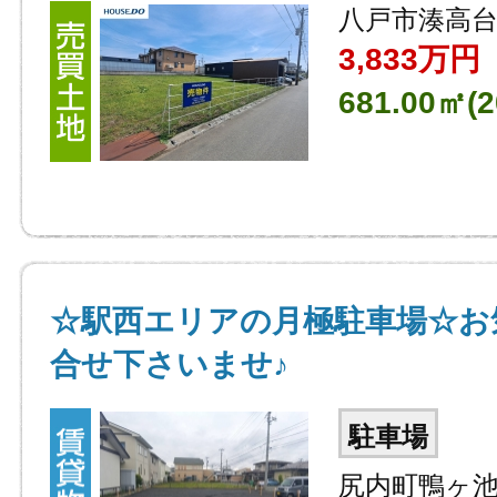
八戸市湊高台
3,833万円
681.00㎡(2
☆駅西エリアの月極駐車場☆お
合せ下さいませ♪
駐車場
尻内町鴨ヶ