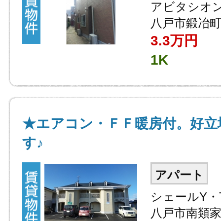
アビタシオ
八戸市鍛冶町
3.3万円
1K
★エアコン・ＦＦ暖房付。好立
す♪
アパート
シェールY・
八戸市南類家1