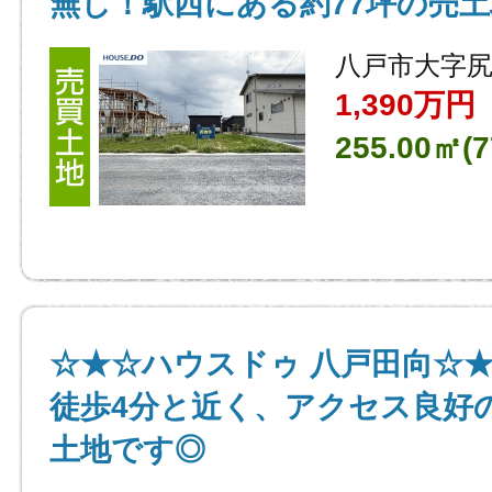
無し！駅西にある約77坪の売
八戸市大字
1,390万円
255.00㎡(7
☆★☆ハウスドゥ 八戸田向☆
徒歩4分と近く、アクセス良好の
土地です◎