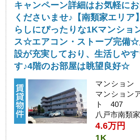
キャンペーン詳細はお気軽にお
くださいませ♪【南類家エリア
らしにぴったりな1Kマンショ
ス☆エアコン・ストーブ完備☆
設が充実しており、生活しやす
す♪4階のお部屋は眺望良好☆
マンション
マンション
ト 407
八戸市南類家5
4.6万円
1K