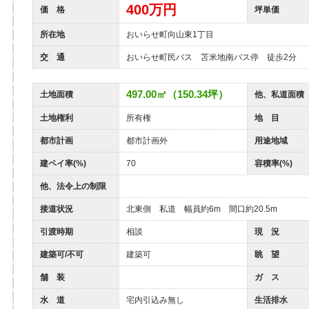
400
万円
価 格
坪単価
所在地
おいらせ町向山東1丁目
交 通
おいらせ町民バス 苫米地南バス停 徒歩2分
497.00㎡（150.34坪）
土地面積
他、私道面積
土地権利
所有権
地 目
都市計画
都市計画外
用途地域
建ペイ率(%)
70
容積率(%)
他、法令上の制限
接道状況
北東側 私道 幅員約6m 間口約20.5m
引渡時期
相談
現 況
建築可/不可
建築可
眺 望
舗 装
ガ ス
水 道
宅内引込み無し
生活排水