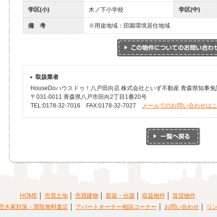
学区(小)
木ノ下小学校
学区(中)
備 考
※用途地域：田園環境居住地域
取扱業者
HouseDoハウスドゥ！八戸田向店 株式会社といず不動産 青森県知事免許(
〒031-0011 青森県八戸市田向2丁目1番20号
TEL:0178-32-7016 FAX:0178-32-7027
メールでのお問い合わせは
HOME
売買土地
売買建物
新築・分譲
収益物件
賃貸物件
空き家対策・買取無料査定
アパートオーナー相談コーナー
お問い合わせ
リ