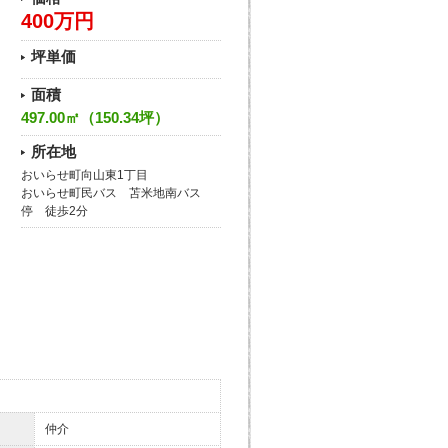
400万円
坪単価
面積
497.00㎡（150.34坪）
所在地
おいらせ町向山東1丁目
おいらせ町民バス 苫米地南バス
停 徒歩2分
仲介