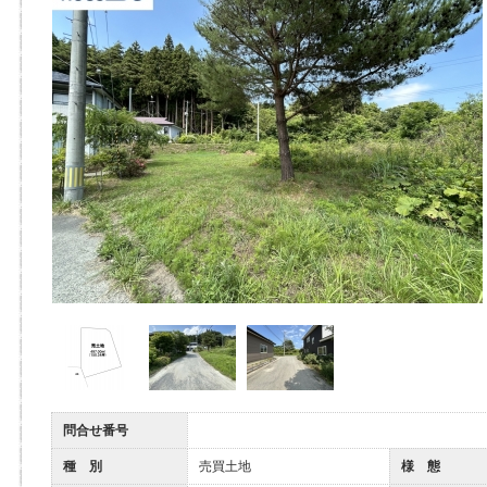
問合せ番号
種 別
売買土地
様 態