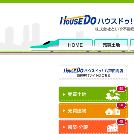
50
50
45