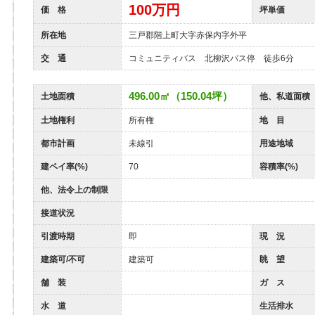
100
万円
価 格
坪単価
所在地
三戸郡階上町大字赤保内字外平
交 通
コミュニティバス 北柳沢バス停 徒歩6分
496.00㎡（150.04坪）
土地面積
他、私道面積
土地権利
所有権
地 目
都市計画
未線引
用途地域
建ペイ率(%)
70
容積率(%)
他、法令上の制限
接道状況
引渡時期
即
現 況
建築可/不可
建築可
眺 望
舗 装
ガ ス
水 道
生活排水