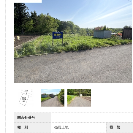
問合せ番号
種 別
売買土地
様 態