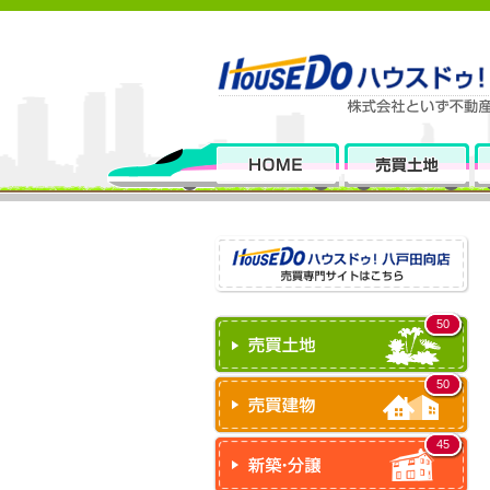
50
50
45