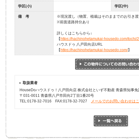
学区(小)
学区(中)
備 考
※現況渡し（物置、植栽はそのままでのお引き渡
※前面道路持分あり
詳しくはこちらから↓
【
https://hachinohetamukai-housedo.com/tochi/
ハウスドゥ 八戸田向店URL
【
https://hachinohetamukai-housedo.com/
】
取扱業者
HouseDoハウスドゥ！八戸田向店 株式会社といず不動産 青森県知事免許(
〒031-0011 青森県八戸市田向2丁目1番20号
TEL:0178-32-7016 FAX:0178-32-7027
メールでのお問い合わせは