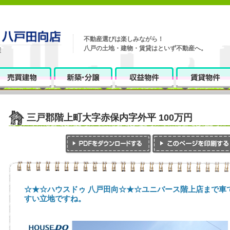
不動産選びは楽しみながら！
八戸の土地・建物・賃貸はといず不動産へ。
三戸郡階上町大字赤保内字外平 100万円
☆★☆ハウスドゥ 八戸田向☆★☆ユニバース階上店まで車
すい立地ですね。