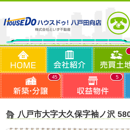
45
5
八戸市大字大久保字袖ノ沢 58