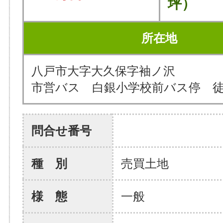
坪）
所在地
八戸市大字大久保字袖ノ沢
市営バス 白銀小学校前バス停 徒
問合せ番号
種 別
売買土地
様 態
一般