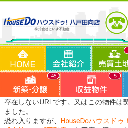
45
5
存在しないURLです。又はこの物件は
ました。
恐れ入りますが、
HouseDoハウスド