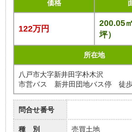
価格
200.05
122万円
坪）
所在地
八戸市大字新井田字朴木沢
市営バス 新井田団地バス停 徒歩
問合せ番号
種 別
売買土地