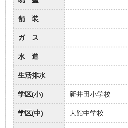
舗 装
ガ ス
水 道
生活排水
学区(小)
新井田小学校
学区(中)
大館中学校