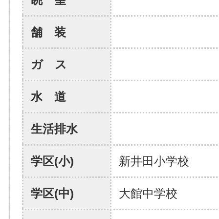
舗 装
ガ ス
水 道
生活排水
学区(小)
新井田小学校
学区(中)
大館中学校