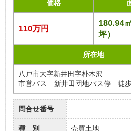
価格
180.94
110万円
坪）
所在地
八戸市大字新井田字朴木沢
市営バス 新井田団地バス停 徒歩
問合せ番号
種 別
売買土地