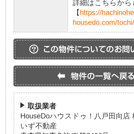
詳細はこちらから
【
https://hachinoh
housedo.com/tochi
取扱業者
HouseDoハウスドゥ！八戸田向店
いず不動産