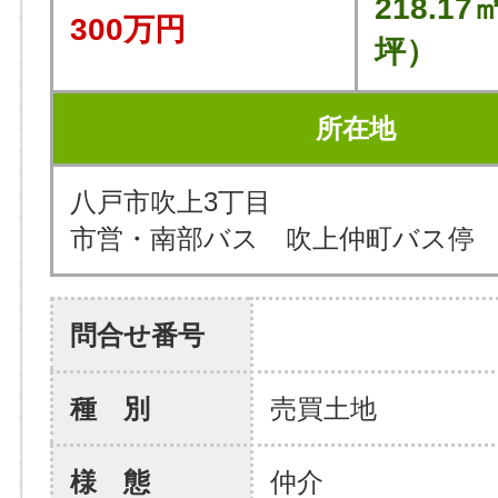
218.17
300万円
坪）
所在地
八戸市吹上3丁目
市営・南部バス 吹上仲町バス停 
問合せ番号
種 別
売買土地
様 態
仲介