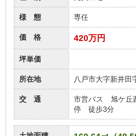
様 態
専任
価 格
420万円
坪単価
所在地
八戸市大字新井田
交 通
市営バス 旭ケ丘
停 徒歩3分
土地面積