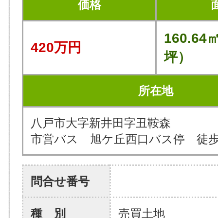
価格
160.64
420万円
坪）
所在地
八戸市大字新井田字丑鞍森
市営バス 旭ケ丘西口バス停 徒歩
問合せ番号
種 別
売買土地