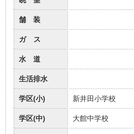
舗 装
ガ ス
水 道
生活排水
学区(小)
新井田小学校
学区(中)
大館中学校