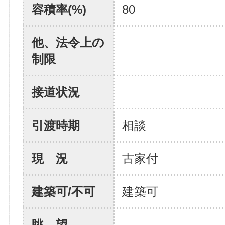
容積率(%)
80
他、法令上の
制限
接道状況
引渡時期
相談
現 況
古家付
建築可/不可
建築可
眺 望