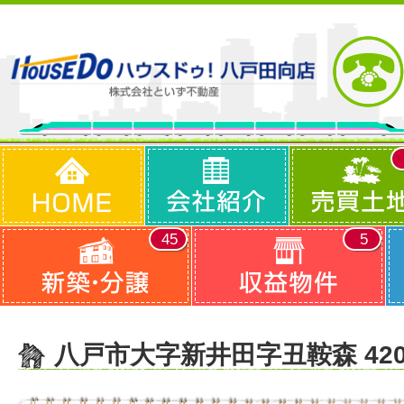
45
5
八戸市大字新井田字丑鞍森 42