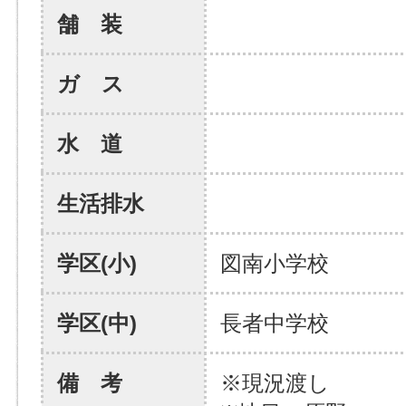
舗 装
ガ ス
水 道
生活排水
学区(小)
図南小学校
学区(中)
長者中学校
備 考
※現況渡し