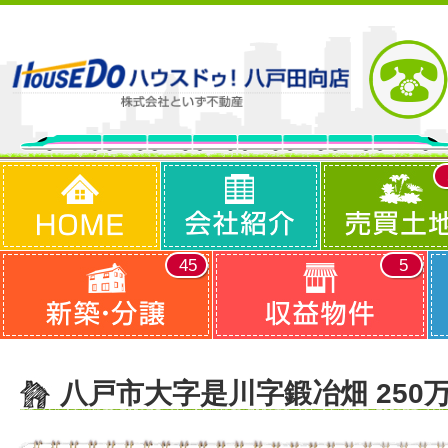
45
5
八戸市大字是川字鍛冶畑 250