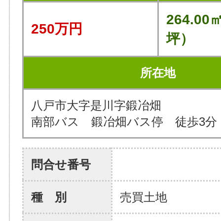
264.00
250万円
坪）
所在地
八戸市大字是川字鍛冶畑
南部バス 鍛冶畑バス停 徒歩3分
問合せ番号
種 別
売買土地