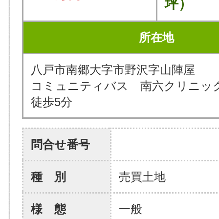
坪）
所在地
八戸市南郷大字市野沢字山陣屋
コミュニティバス 南六クリニ
徒歩5分
問合せ番号
種 別
売買土地
様 態
一般