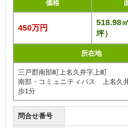
価格
518.98
450万円
坪）
所在地
三戸郡南部町上名久井字上町
南部・コミュニティバス 上名久
歩1分
問合せ番号