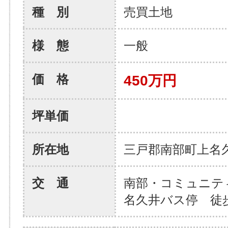
種 別
売買土地
様 態
一般
価 格
450万円
坪単価
所在地
三戸郡南部町上名
交 通
南部・コミュニテ
名久井バス停 徒