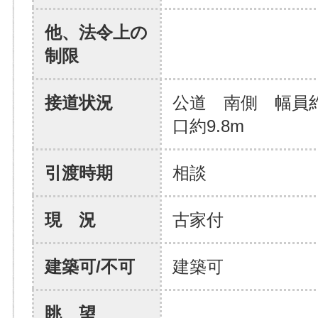
他、法令上の
制限
接道状況
公道 南側 幅員約
口約9.8m
引渡時期
相談
現 況
古家付
建築可/不可
建築可
眺 望