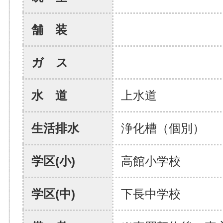
舗 装
ガ ス
水 道
上水道
生活排水
浄化槽（個別）
学区(小)
高館小学校
学区(中)
下長中学校