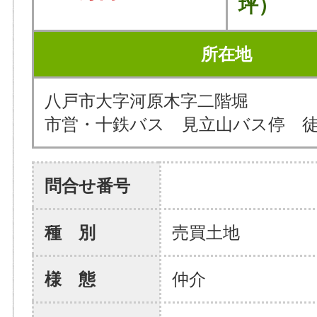
坪）
所在地
八戸市大字河原木字二階堀
市営・十鉄バス 見立山バス停 徒
問合せ番号
種 別
売買土地
様 態
仲介