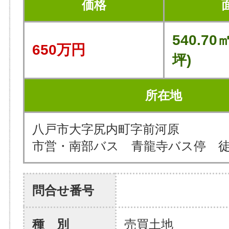
価格
540.70㎡
650万円
坪)
所在地
八戸市大字尻内町字前河原
市営・南部バス 青龍寺バス停 徒
問合せ番号
種 別
売買土地