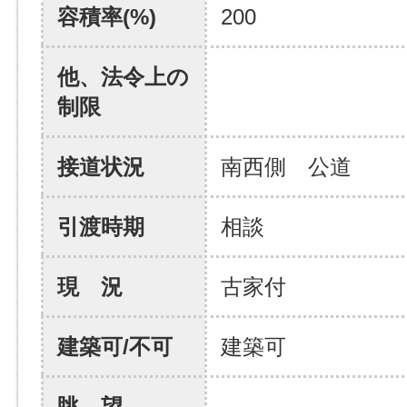
容積率(%)
200
他、法令上の
制限
接道状況
南西側 公道
引渡時期
相談
現 況
古家付
建築可/不可
建築可
眺 望