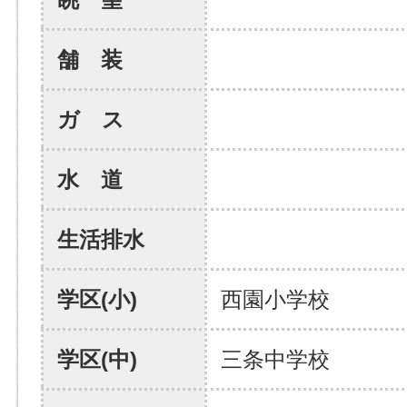
舗 装
ガ ス
水 道
生活排水
学区(小)
西園小学校
学区(中)
三条中学校