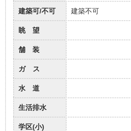
建築可/不可
建築不可
眺 望
舗 装
ガ ス
水 道
生活排水
学区(小)