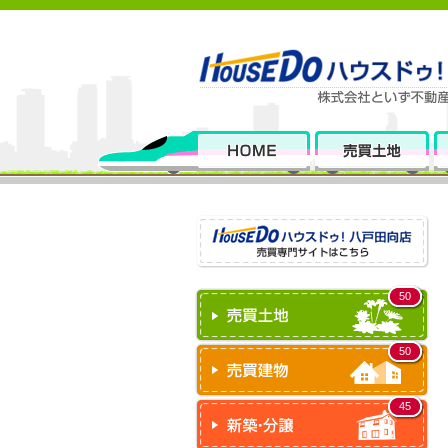
50
50
45