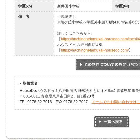
学区(小)
新井田小学校
学区(中)
備 考
※現況渡し
※旭ケ丘小学校へ学区外申請可(約410m/徒歩6分)
詳しくはこちらから↓
【
https://hachinohetamukai-housedo.com/tochi/
ハウスドゥ 八戸田向店URL
【
https://hachinohetamukai-housedo.com/
】
取扱業者
HouseDoハウスドゥ！八戸田向店 株式会社といず不動産 青森県知事免許(
〒031-0011 青森県八戸市田向2丁目1番20号
TEL:0178-32-7016 FAX:0178-32-7027
メールでのお問い合わせは