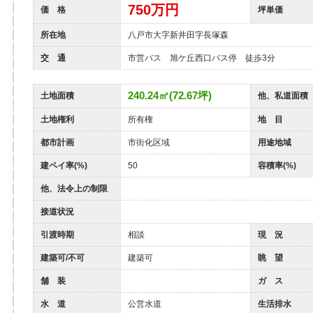
750
万円
価 格
坪単価
所在地
八戸市大字新井田字長塚森
交 通
市営バス 旭ケ丘西口バス停 徒歩3分
240.24㎡(72.67坪)
土地面積
他、私道面積
土地権利
所有権
地 目
都市計画
市街化区域
用途地域
建ペイ率(%)
50
容積率(%)
他、法令上の制限
接道状況
引渡時期
相談
現 況
建築可/不可
建築可
眺 望
舗 装
ガ ス
水 道
公営水道
生活排水