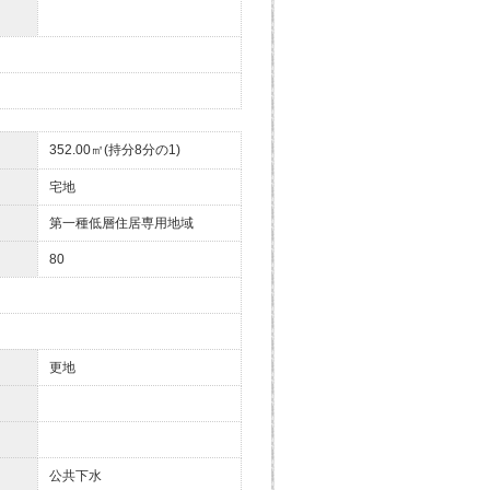
352.00㎡(持分8分の1)
宅地
第一種低層住居専用地域
80
更地
公共下水