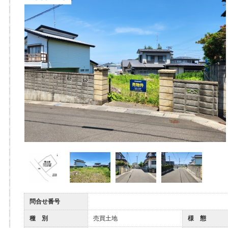
問合せ番号
種 別
売買土地
様 態