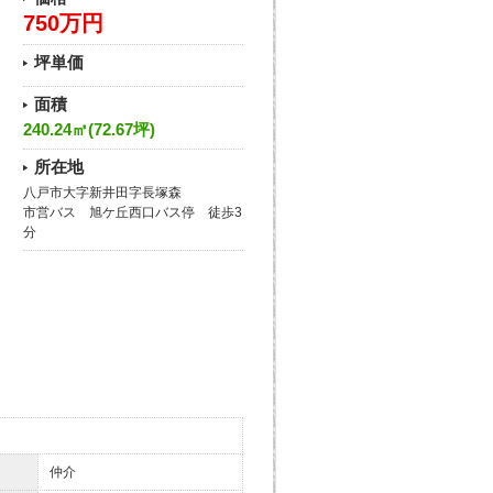
750万円
坪単価
面積
240.24㎡(72.67坪)
所在地
八戸市大字新井田字長塚森
市営バス 旭ケ丘西口バス停 徒歩3
分
仲介