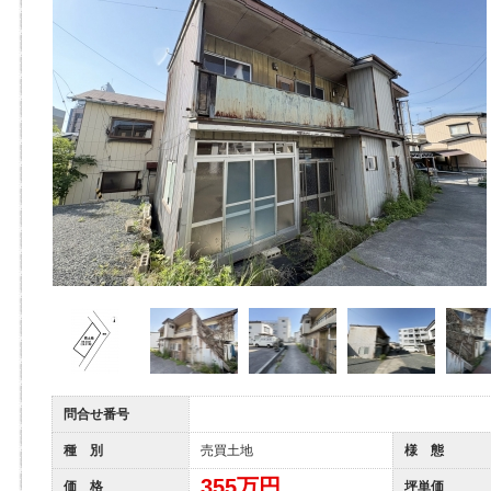
問合せ番号
種 別
売買土地
様 態
355
万円
価 格
坪単価