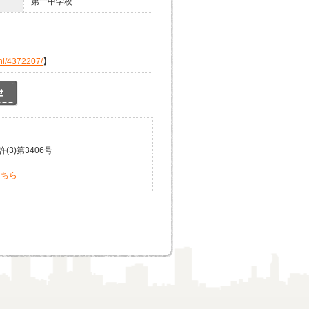
第一中学校
hi/4372207/
】
3)第3406号
こちら