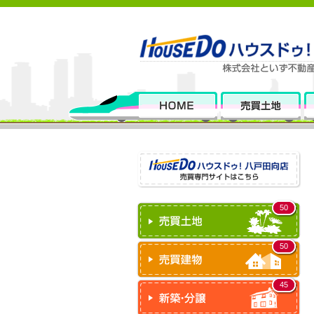
50
50
45