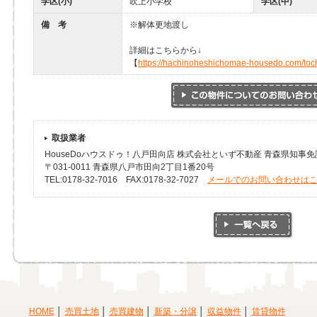
学区(小)
吹上小学校
学区(中)
備 考
※解体更地渡し
詳細はこちらから↓
【
https://hachinoheshichomae-housedo.com/toc
取扱業者
HouseDoハウスドゥ！八戸田向店 株式会社といず不動産 青森県知事免許(
〒031-0011 青森県八戸市田向2丁目1番20号
TEL:0178-32-7016 FAX:0178-32-7027
メールでのお問い合わせは
HOME
売買土地
売買建物
新築・分譲
収益物件
賃貸物件