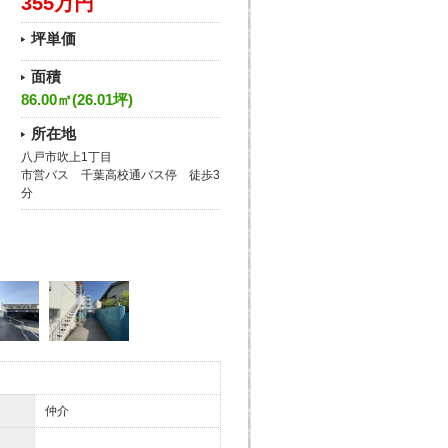
355万円
坪単価
面積
86.00㎡(26.01坪)
所在地
八戸市吹上1丁目
市営バス 千葉高校通バス停 徒歩3
分
仲介