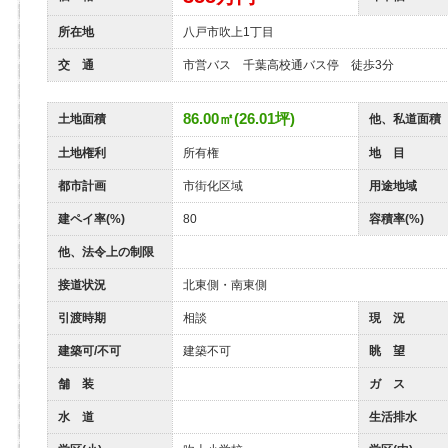
所在地
八戸市吹上1丁目
交 通
市営バス 千葉高校通バス停 徒歩3分
86.00㎡(26.01坪)
土地面積
他、私道面積
土地権利
所有権
地 目
都市計画
市街化区域
用途地域
建ペイ率(%)
80
容積率(%)
他、法令上の制限
接道状況
北東側・南東側
引渡時期
相談
現 況
建築可/不可
建築不可
眺 望
舗 装
ガ ス
水 道
生活排水