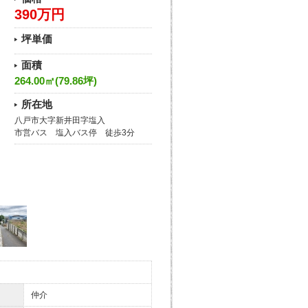
390万円
坪単価
面積
264.00㎡(79.86坪)
所在地
八戸市大字新井田字塩入
市営バス 塩入バス停 徒歩3分
仲介