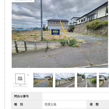
問合せ番号
種 別
売買土地
様 態