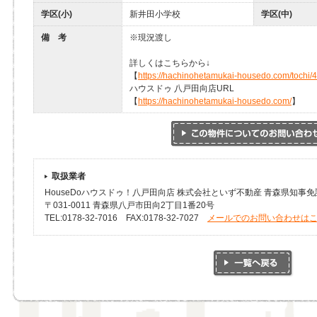
学区(小)
新井田小学校
学区(中)
備 考
※現況渡し
詳しくはこちらから↓
【
https://hachinohetamukai-housedo.com/tochi/
ハウスドゥ 八戸田向店URL
【
https://hachinohetamukai-housedo.com/
】
取扱業者
HouseDoハウスドゥ！八戸田向店 株式会社といず不動産 青森県知事免許(
〒031-0011 青森県八戸市田向2丁目1番20号
TEL:0178-32-7016 FAX:0178-32-7027
メールでのお問い合わせは