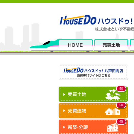
50
50
45