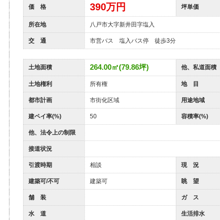
390
万円
価 格
坪単価
所在地
八戸市大字新井田字塩入
交 通
市営バス 塩入バス停 徒歩3分
264.00㎡(79.86坪)
土地面積
他、私道面積
土地権利
所有権
地 目
都市計画
市街化区域
用途地域
建ペイ率(%)
50
容積率(%)
他、法令上の制限
接道状況
引渡時期
相談
現 況
建築可/不可
建築可
眺 望
舗 装
ガ ス
水 道
生活排水