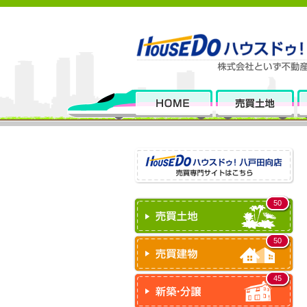
50
50
45