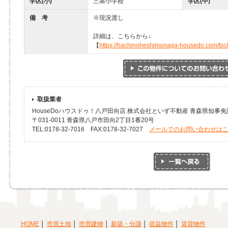
学区(小)
三条小学校
学区(中)
備 考
※現況渡し
詳細は、こちらから↓
【
https://hachinoheshimonaga-housedo.com/toc
取扱業者
HouseDoハウスドゥ！八戸田向店 株式会社といず不動産 青森県知事免許(
〒031-0011 青森県八戸市田向2丁目1番20号
TEL:0178-32-7016 FAX:0178-32-7027
メールでのお問い合わせは
HOME
売買土地
売買建物
新築・分譲
収益物件
賃貸物件