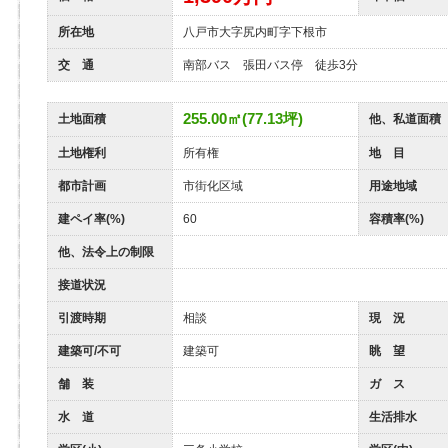
所在地
八戸市大字尻内町字下根市
交 通
南部バス 張田バス停 徒歩3分
255.00㎡(77.13坪)
土地面積
他、私道面積
土地権利
所有権
地 目
都市計画
市街化区域
用途地域
建ペイ率(%)
60
容積率(%)
他、法令上の制限
接道状況
引渡時期
相談
現 況
建築可/不可
建築可
眺 望
舗 装
ガ ス
水 道
生活排水