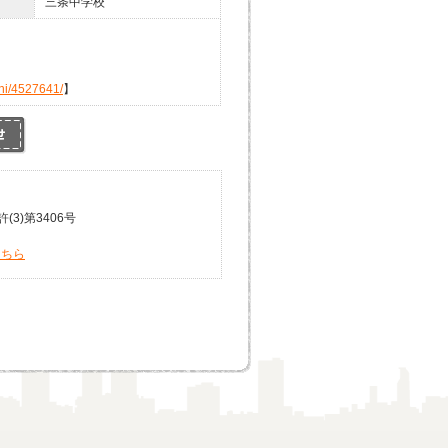
三条中学校
hi/4527641/
】
3)第3406号
こちら