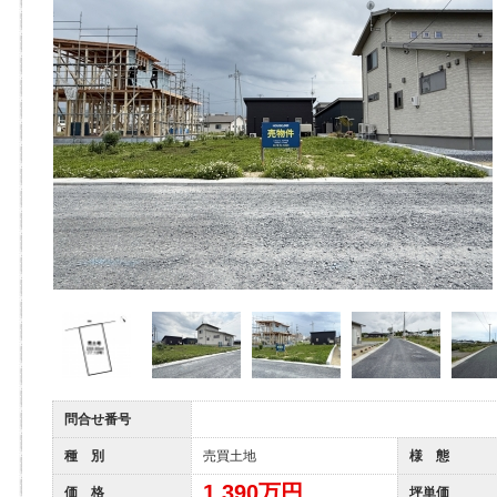
問合せ番号
種 別
売買土地
様 態
1,390
万円
価 格
坪単価