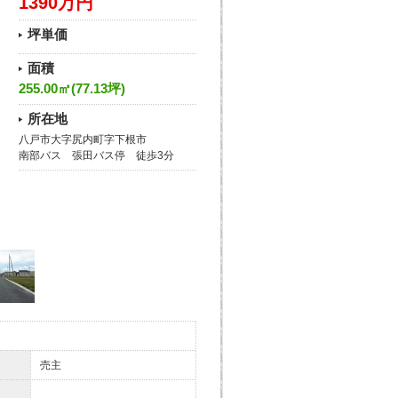
1390万円
坪単価
面積
255.00㎡(77.13坪)
所在地
八戸市大字尻内町字下根市
南部バス 張田バス停 徒歩3分
売主