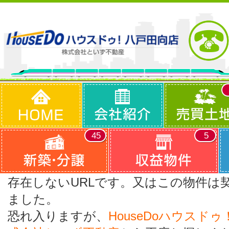
45
5
存在しないURLです。又はこの物件は
ました。
恐れ入りますが、
HouseDoハウスド