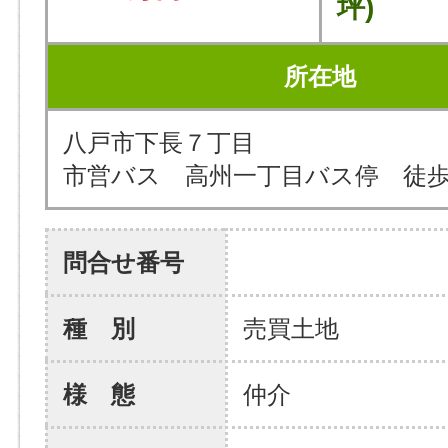
坪)
所在地
八戸市下長７丁目
市営バス 高州一丁目バス停 徒歩
問合せ番号
種 別
売買土地
様 態
仲介