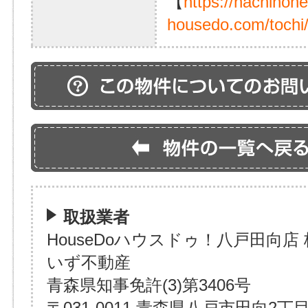
【
https://hachinoh
housedo.com/tochi
取扱業者
HouseDoハウスドゥ！八戸田向店
いず不動産
青森県知事免許(3)第3406号
〒031-0011 青森県八戸市田向2丁目