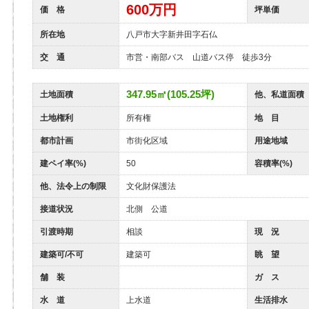
600
万円
価 格
坪単価
所在地
八戸市大字新井田字石仏
交 通
市営・南部バス 山道バス停 徒歩3分
347.95㎡(105.25坪)
土地面積
他、私道面積
土地権利
所有権
地 目
都市計画
市街化区域
用途地域
建ペイ率(%)
50
容積率(%)
他、法令上の制限
文化財保護法
接道状況
北側 公道
引渡時期
相談
現 況
建築可/不可
建築可
眺 望
舗 装
ガ ス
水 道
上水道
生活排水