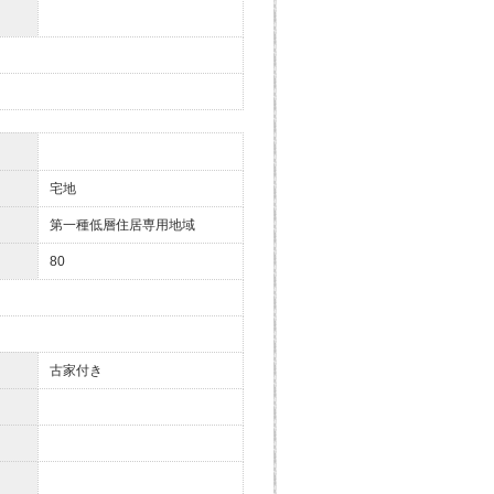
宅地
第一種低層住居専用地域
80
古家付き