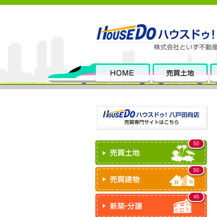
50
50
45