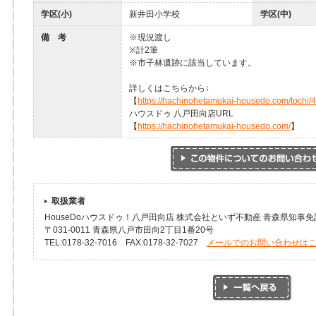
学区(小)
新井田小学校
学区(中)
備 考
※現況渡し
※計2筆
※市子林遺跡に該当しています。
詳しくはこちらから↓
【
https://hachinohetamukai-housedo.com/tochi/
ハウスドゥ 八戸田向店URL
【
https://hachinohetamukai-housedo.com/
】
取扱業者
HouseDoハウスドゥ！八戸田向店 株式会社といず不動産 青森県知事免許(
〒031-0011 青森県八戸市田向2丁目1番20号
TEL:0178-32-7016 FAX:0178-32-7027
メールでのお問い合わせは