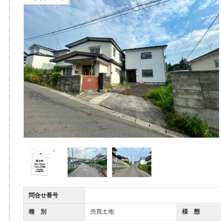
問合せ番号
種 別
売買土地
様 態