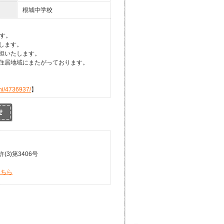
根城中学校
す。
します。
担いたします。
住居地域にまたがっております。
hi/4736937/
】
3)第3406号
こちら