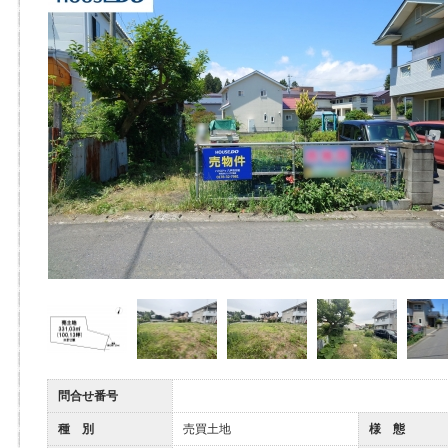
問合せ番号
種 別
売買土地
様 態