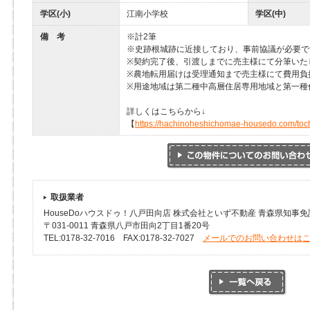
学区(小)
江南小学校
学区(中)
備 考
※計2筆
※史跡根城跡に近接しており、事前協議が必要で
※契約完了後、引渡しまでに売主様にて分筆いた
※農地転用届けは受理通知まで売主様にて費用負
※用途地域は第二種中高層住居専用地域と第一種
詳しくはこちらから↓
【
https://hachinoheshichomae-housedo.com/toc
取扱業者
HouseDoハウスドゥ！八戸田向店 株式会社といず不動産 青森県知事免許(
〒031-0011 青森県八戸市田向2丁目1番20号
TEL:0178-32-7016 FAX:0178-32-7027
メールでのお問い合わせは