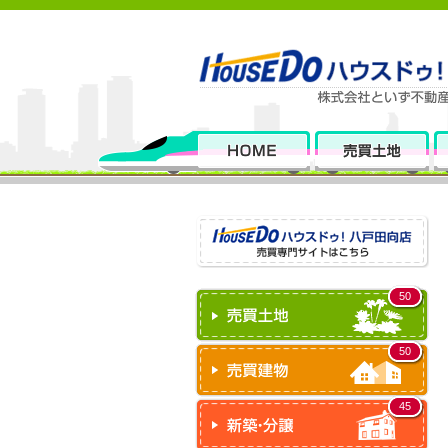
50
50
45