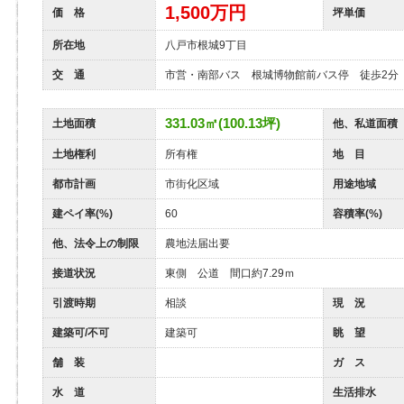
1,500
万円
価 格
坪単価
所在地
八戸市根城9丁目
交 通
市営・南部バス 根城博物館前バス停 徒歩2分
331.03㎡(100.13坪)
土地面積
他、私道面積
土地権利
所有権
地 目
都市計画
市街化区域
用途地域
建ペイ率(%)
60
容積率(%)
他、法令上の制限
農地法届出要
接道状況
東側 公道 間口約7.29ｍ
引渡時期
相談
現 況
建築可/不可
建築可
眺 望
舗 装
ガ ス
水 道
生活排水