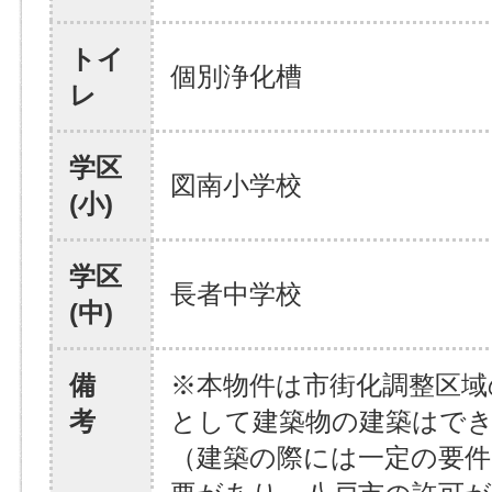
トイ
個別浄化槽
レ
学区
図南小学校
(小)
学区
長者中学校
(中)
備
※本物件は市街化調整区域
考
として建築物の建築はで
（建築の際には一定の要件