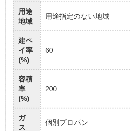
用途
用途指定のない地域
地域
建ペ
イ率
60
(%)
容積
率
200
(%)
ガ
個別プロパン
ス