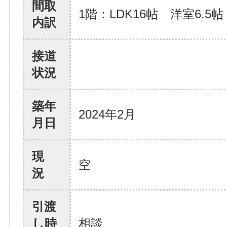
間取
1階：LDK16帖 洋室6.5帖
内訳
接道
状況
築年
2024年2月
月日
現
空
況
引渡
し時
相談