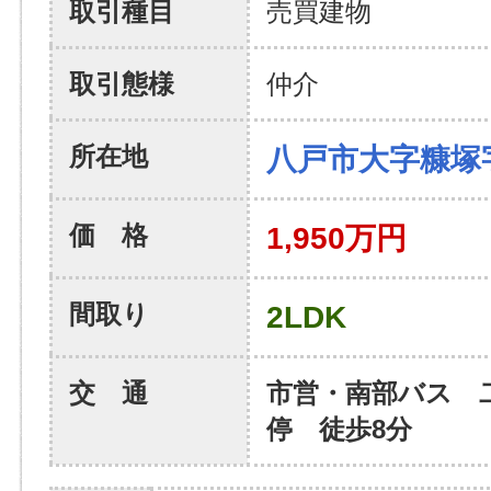
取引種目
売買建物
取引態様
仲介
所在地
八戸市大字糠塚
価 格
1,950万円
間取り
2LDK
交 通
市営・南部バス 
停 徒歩8分