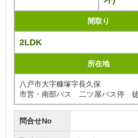
間取り
2LDK
所在地
八戸市大字糠塚字長久保
市営・南部バス 二ツ屋バス停 徒
問合せNo