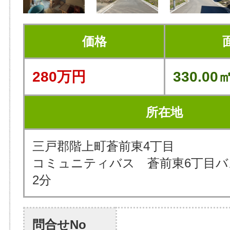
価格
280万円
330.00㎡
所在地
三戸郡階上町蒼前東4丁目
コミュニティバス 蒼前東6丁目バ
2分
問合せNo