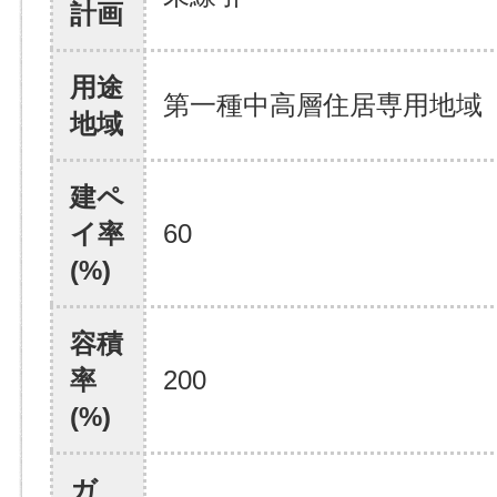
計画
用途
第一種中高層住居専用地域
地域
建ペ
イ率
60
(%)
容積
率
200
(%)
ガ