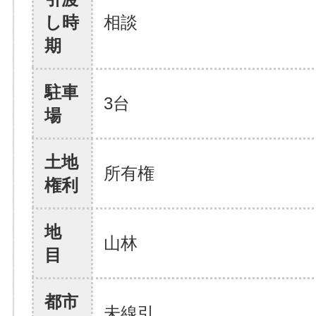
し時
相談
期
駐車
3台
場
土地
所有権
権利
地
山林
目
都市
未線引