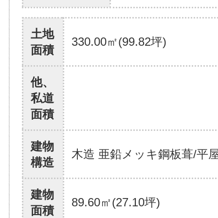
土地
330.00㎡(99.82坪)
面積
他、
私道
面積
建物
木造 亜鉛メッキ鋼板葺/平
構造
建物
89.60㎡(27.10坪)
面積