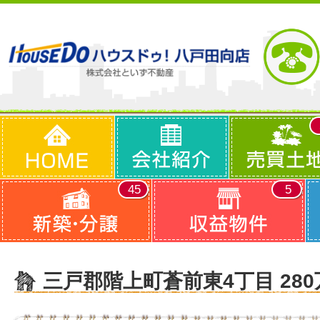
45
5
三戸郡階上町蒼前東4丁目 280