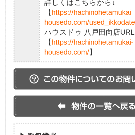
詳しくはこちらから↓
【
https://hachinohetamukai-
housedo.com/used_ikkodate
ハウスドゥ 八戸田向店URL
【
https://hachinohetamukai-
housedo.com/
】