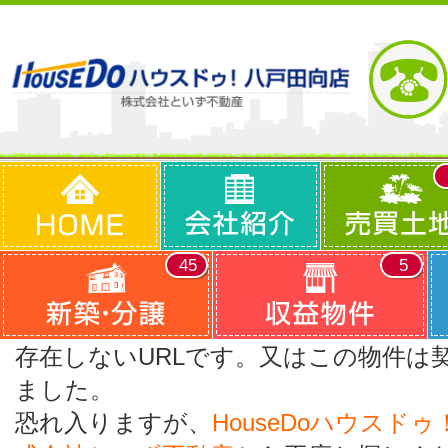
45
5
存在しないURLです。又はこの物件は
ました。
恐れ入りますが、
HouseDoハウスド