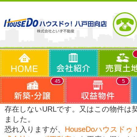
45
5
存在しないURLです。又はこの物件は
ました。
恐れ入りますが、
HouseDoハウスド