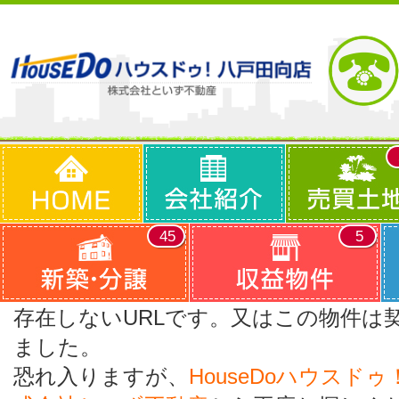
45
5
存在しないURLです。又はこの物件は
ました。
恐れ入りますが、
HouseDoハウスド