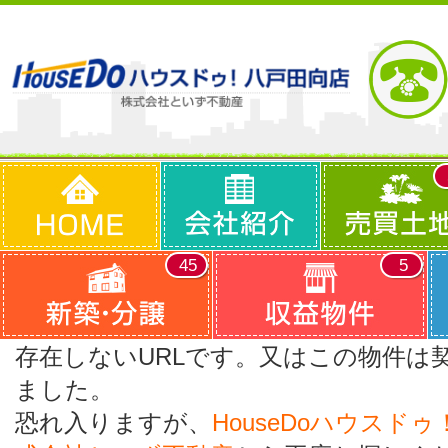
45
5
存在しないURLです。又はこの物件は
ました。
恐れ入りますが、
HouseDoハウスド