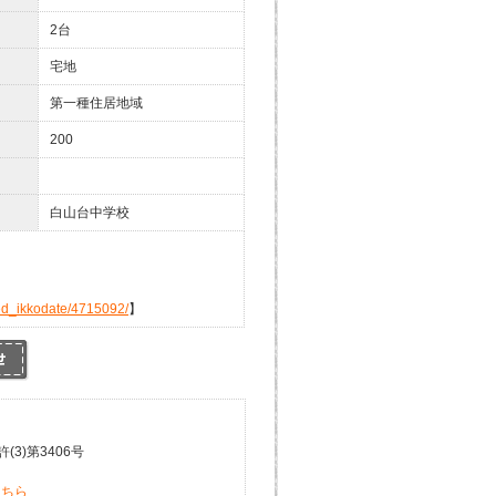
2台
宅地
第一種住居地域
200
白山台中学校
ed_ikkodate/4715092/
】
3)第3406号
こちら