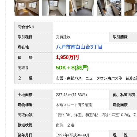
問合せNo
取引種目
売買建物
取引態様
八戸市南白山台3丁目
所在地
1,950万円
価 格
5DK＋S(納戸)
間取り
交 通
市営・南部バス ニュータウン南バス停 徒歩2
土地面積
237.48㎡(71.83坪)
他、私道面積
建物構造
木造スレート葺/2階建
建物面積
間取内訳
1階：DK、洋室、和室8帖 2階：洋室10.2帖、7.
接道状況
南側 公道
築年月日
1997年(平成9年)9月
現 況