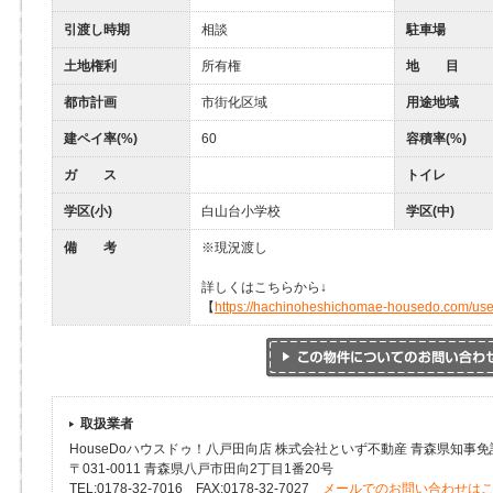
引渡し時期
相談
駐車場
土地権利
所有権
地 目
都市計画
市街化区域
用途地域
建ペイ率(%)
60
容積率(%)
ガ ス
トイレ
学区(小)
白山台小学校
学区(中)
備 考
※現況渡し
詳しくはこちらから↓
【
https://hachinoheshichomae-housedo.com/us
取扱業者
HouseDoハウスドゥ！八戸田向店 株式会社といず不動産 青森県知事免許(
〒031-0011 青森県八戸市田向2丁目1番20号
TEL:0178-32-7016 FAX:0178-32-7027
メールでのお問い合わせは