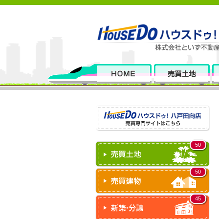
50
50
45