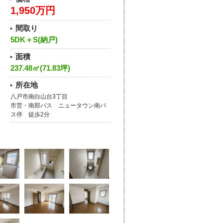
1,950万円
間取り
5DK＋S(納戸)
面積
237.48㎡(71.83坪)
所在地
八戸市南白山台3丁目
市営・南部バス ニュータウン南バ
ス停 徒歩2分