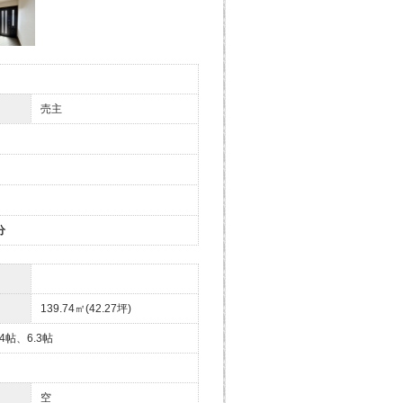
売主
分
139.74㎡(42.27坪)
4帖、6.3帖
空