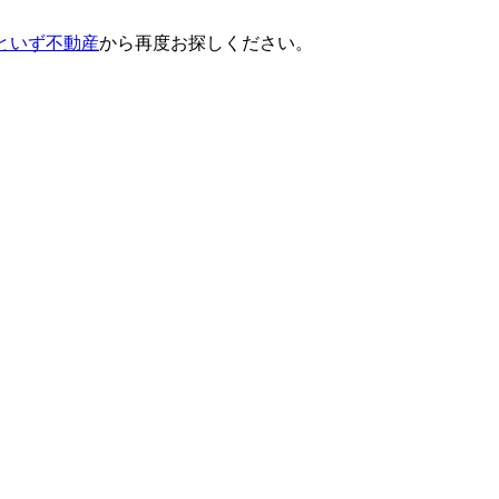
。
社といず不動産
から再度お探しください。