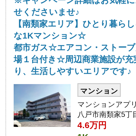
※キャンペーン詳細はお気軽に
せくださいませ♪
【南類家エリア】ひとり暮らし
な1Kマンション☆
都市ガス☆エアコン・ストーブ
場１台付き☆周辺商業施設が充
り、生活しやすいエリアです♪
マンション
マンションアプリ
八戸市南類家5丁
4.6
万円