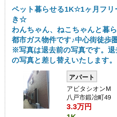
ペット暮らせる1K☆1ヶ月フリ
き☆
わんちゃん、ねこちゃんと暮ら
都市ガス物件です♪中心街徒歩
※写真は退去前の写真です。退
の写真と差し替えいたします。
アパート
アビタシオンM
八戸市鍛冶町49
3.3
万円
1K