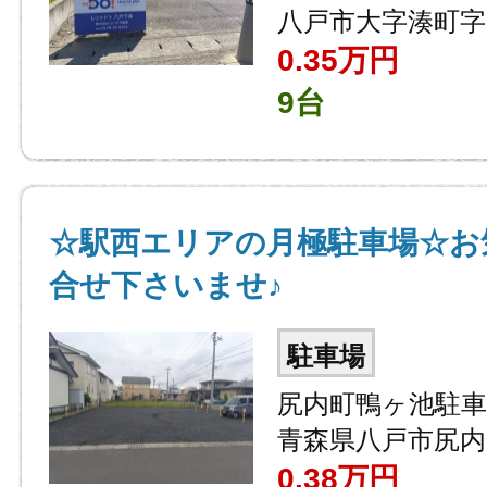
八戸市大字湊町字
0.35
万円
9台
☆駅西エリアの月極駐車場☆お
合せ下さいませ♪
駐車場
尻内町鴨ヶ池駐車
青森県八戸市尻内
0.38
万円