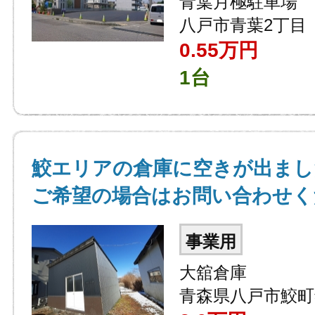
青葉月極駐車場
八戸市青葉2丁目
0.55
万円
1台
鮫エリアの倉庫に空きが出まし
ご希望の場合はお問い合わせく
事業用
大舘倉庫
青森県八戸市鮫町