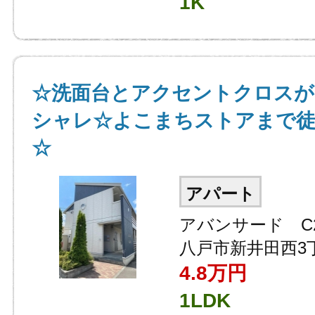
1K
☆洗面台とアクセントクロス
シャレ☆よこまちストアまで徒
☆
アパート
アバンサード C2
八戸市新井田西3
4.8
万円
1LDK