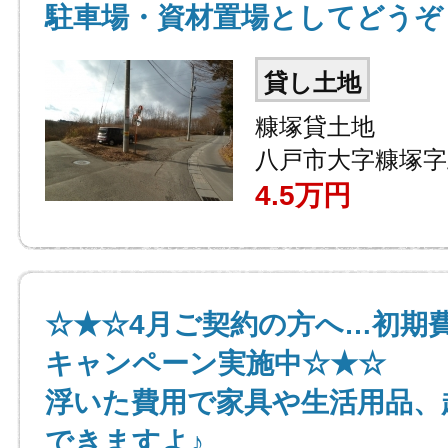
駐車場・資材置場としてどうぞ
貸し土地
糠塚貸土地
八戸市大字糠塚字
4.5
万円
☆★☆4月ご契約の方へ…初期
キャンペーン実施中☆★☆
浮いた費用で家具や生活用品、
できますよ♪