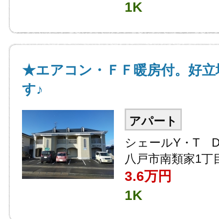
1K
★エアコン・ＦＦ暖房付。好立
す♪
アパート
シェールY・T 
八戸市南類家1丁目
3.6
万円
1K