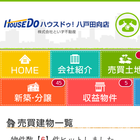
45
5
物件数【
6
】件ヒットしました。