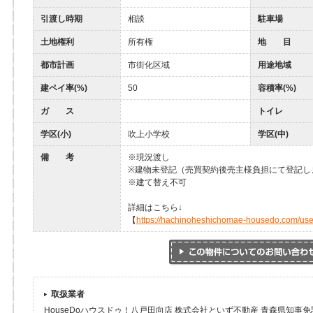
引渡し時期
相談
駐車場
土地権利
所有権
地 目
都市計画
市街化区域
用途地域
建ペイ率(%)
50
容積率(%)
ガ ス
トイレ
学区(小)
吹上小学校
学区(中)
備 考
※現況渡し
※建物未登記（売買契約後売主様負担にて登記し
※建て替え不可
詳細はこちら↓
【
https://hachinoheshichomae-housedo.com/us
取扱業者
HouseDoハウスドゥ！八戸田向店 株式会社といず不動産 青森県知事免許(