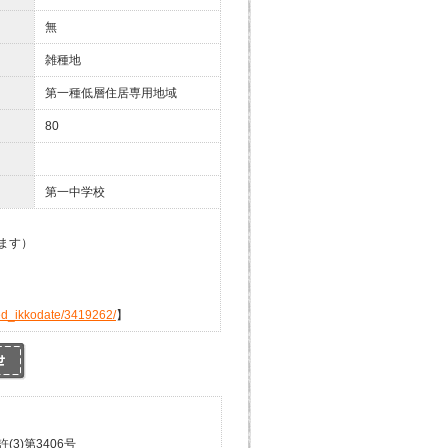
無
雑種地
第一種低層住居専用地域
80
第一中学校
ます）
ed_ikkodate/3419262/
】
3)第3406号