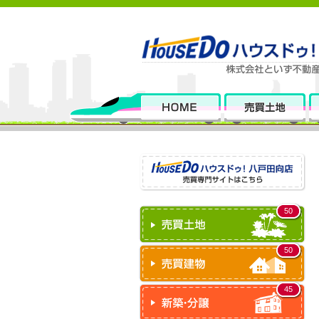
50
50
45