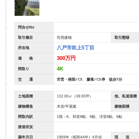
問合せNo
取引種目
売買建物
取引態様
八戸市吹上5丁目
所在地
300万円
価 格
4K
間取り
交 通
市営・南部バス 藤覚バス停 徒歩7分
土地面積
132.00㎡（39.93坪）
他、私道面積
建物構造
木造/平屋建
建物面積
間取内訳
1階：K、和室8帖、6帖、洋室8帖、6帖
接道状況
築年月日
1969年（昭和44年）4月頃
現 況